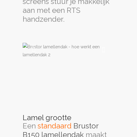
Lamel grootte
Een
standaard
Brustor
B150 lamellendak
maakt
gebruik van
16cm brede
lamellen
. Wil je dat het
lamellendak rustiger
oogt? Dan kan men kiezen
voor een
Brustor B150XL
lamellendak
, welke
gebruikt maakt van
21cm