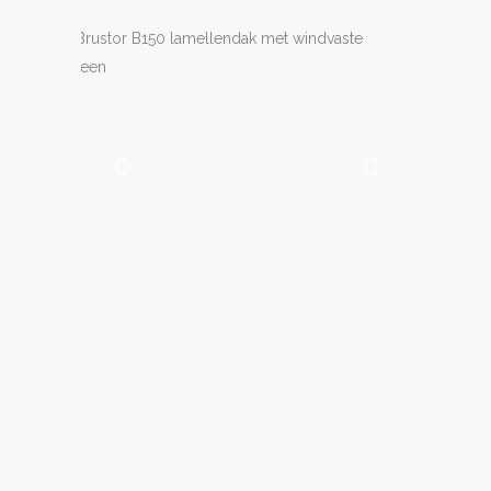
Een Brustor B150(XL)
lamellendak heeft als
instap model geen
geintegreerde ZIP-
screens. Deze windvaste
screens kunnen middels
een opbouwcassette