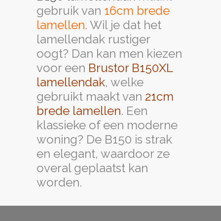
brede lamellen
. Een
klassieke of een moderne
woning? De B150 is strak
en elegant, waardoor ze
overal geplaatst kan
worden.
Op zoek naar een
Brustor
B150 lamellendak
als
muuraanbouw
, om een
gevelterras, of een
jacuzzi te overkappen?