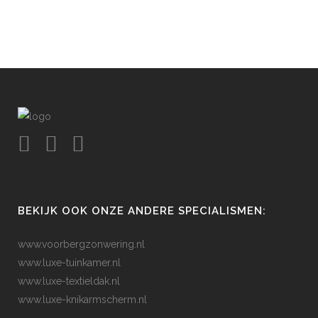
BEKIJK OOK ONZE ANDERE SPECIALISMEN:
www.voorbergzonwering.nl
www.luxe-tuinkamer.nl
www.luxe-textieldak.nl
www.luxe-knikarmscherm.nl
CONTACT GEGEVENS:
Wagenstraat 27 – 29
3142 CR Maassluis
Email: info@voorbergzonwering.nl
Tel: 010 – 592 29 76